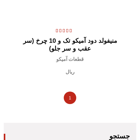
امتیاز
5.00
از 5
1
منیفولد دود آمیکو تک و 10 چرخ (سر
امتیاز
امتیاز
عقب و سر جلو)
مشتریان
قطعات آمیکو
ریال
1
جستجو