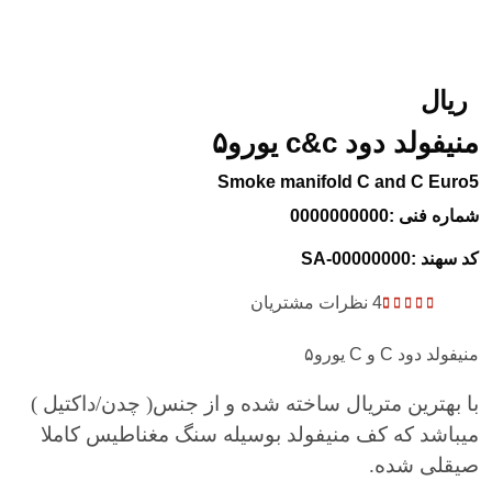
ریال
منیفولد دود c&c یورو۵
Smoke manifold C and C Euro5
شماره فنی :0000000000
کد سهند :SA-00000000
4
نظرات مشتریان
1
Rated
5.00
out
of 5 based on
منیفولد دود C و C یورو۵
customer
rating
با بهترین متریال ساخته شده و از جنس( چدن/داکتیل )
میباشد که کف منیفولد بوسیله سنگ مغناطیس کاملا
صیقلی شده.