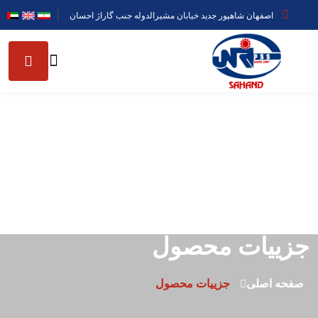
اصفهان شاهپور جدید خیابان مشیرالدوله جنب گاراژ احسان
جزییات محصول
صفحه اصلی
جزییات محصول