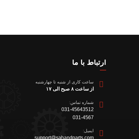
ارتباط با ما
ساعت کاری از شنبه تا چهارشنبه
از ساعت ۸ صبح الی ۱۷
شماره تماس:
031-45643512
031-4567
ایمیل:
support@sahandparts.com