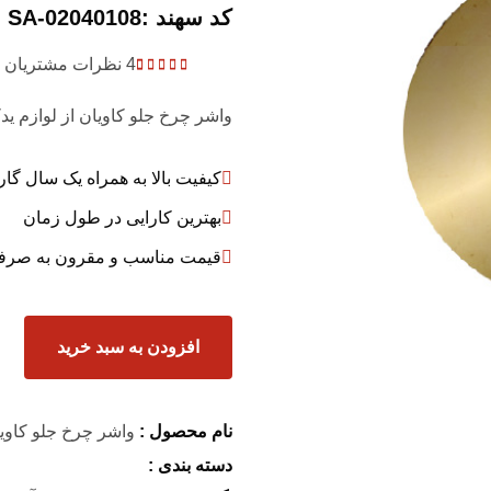
کد سهند :SA-02040108
4
نظرات مشتریان
1
Rated
5.00
out
of 5 based on
واشر چرخ جلو کاویان از لوازم ی
customer
rating
کیفیت بالا به همراه یک سال گار
بهترین کارایی در طول زمان
قیمت مناسب و مقرون به صرف
افزودن به سبد خرید
نام محصول :
واشر چرخ جلو کاوی
دسته بندی :