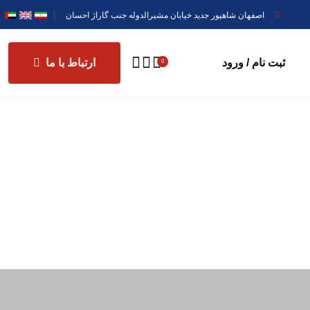
اصفهان شاهپور جدید خیابان مشیرالدوله جنب گاراژ احسان
ثبت نام / ورود
ارتباط با ما
0