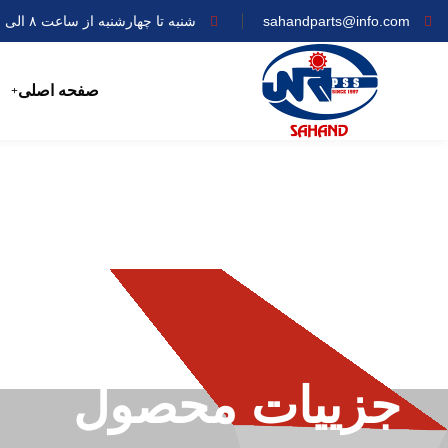
sahandparts@info.com
شنبه تا چهارشنبه از ساعت ۸ الی ۱۷
صفحه اصلی
جزییات محصول