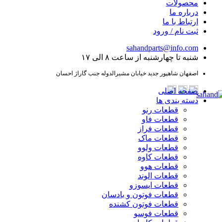
محصولات
درباره ما
ارتباط با ما
ثبت نام / ورود
sahandparts@info.com
شنبه تا چهارشنبه از ساعت ۸ الی ۱۷
اصفهان شاهپور جدید خیابان مشیرالدوله جنب گاراژ احسان
صفحه اصلی
دسته بندی ها
قطعات رنو
قطعات فاو
قطعات فراز
قطعات ماک
قطعات ولوو
قطعات کاوه
قطعات هوو
قطعات الوند
قطعات ایسوزو
قطعات فوتون و بادسان
قطعات فوتون کشنده
قطعات فوسو