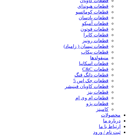
قطعات کاویان
قطعات هیوندای
قطعات کوماتسو
قطعات بادسان
قطعات آمیکو
قطعات فوتون
قطعات کاپرا
قطعات رونیز
قطعات نیسان ( زامیاد)
قطعات پیکاپ
منیفولدها
قطعات اسکانیا
قطعات C&C
قطعات دانگ فنگ
قطعات جک اس 5
قطعات کاویان فینیشر
قطعات بنز
قطعات ام وی ام
قطعات پژو
کامینز
محصولات
درباره ما
ارتباط با ما
ثبت نام / ورود