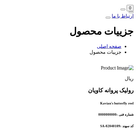
0
ارتباط با ما
جزییات محصول
صفحه اصلی
جزییات محصول
ریال
رولیک پروانه کاویان
Kavian's butterfly reel
شماره فنی :0000000000
کد سهند :SA-02040109