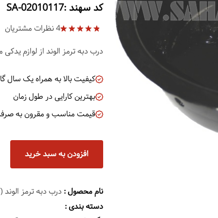
کد سهند :SA-02010117
4
نظرات مشتریان
1
Rated
5.00
out of 5
درب دبه ترمز الوند از لوازم یدکی 
based on
customer
rating
کیفیت بالا به همراه یک سال گار
بهترین کارایی در طول زمان
قیمت مناسب و مقرون به صرفه
افزودن به سبد خرید
نام محصول :
درب دبه ترمز الوند (ک
دسته بندی :