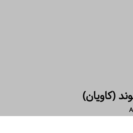
وند (کاویان)
A