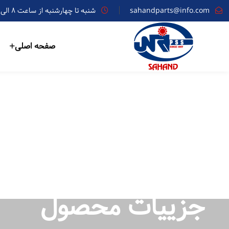
sahandparts@info.com
شنبه تا چهارشنبه از ساعت ۸ الی ۱۷
صفحه اصلی
جزییات محصول