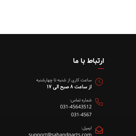
ارتباط با ما
ساعت کاری از شنبه تا چهارشنبه
از ساعت ۸ صبح الی ۱۷
شماره تماس:
031-45643512
031-4567
ایمیل:
support@sahandparts.com