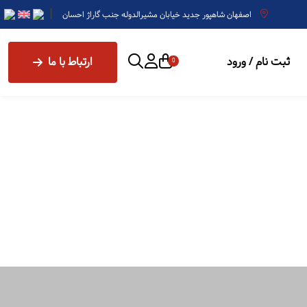
اصفهان شاهپور جدید خیابان مشیرالدوله جنب گاراژ احسان
ثبت نام / ورود
ارتباط با ما
0