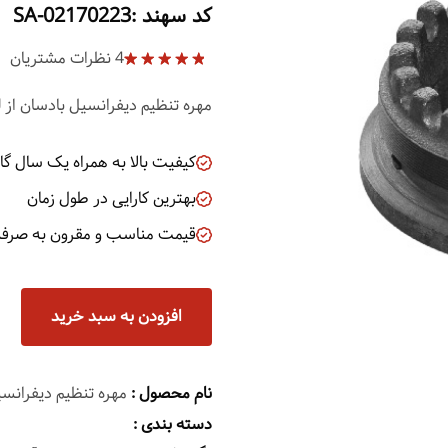
کد سهند :SA-02170223
4
نظرات مشتریان
1
Rated
5.00
out of 5
مهره تنظیم دیفرانسیل بادسان از 
based on
customer
rating
کیفیت بالا به همراه یک سال گار
بهترین کارایی در طول زمان
قیمت مناسب و مقرون به صرفه
افزودن به سبد خرید
نام محصول :
مهره تنظیم دیفرانس
دسته بندی :