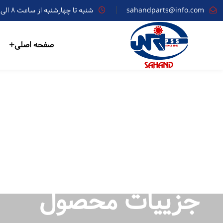
sahandparts@info.com
شنبه تا چهارشنبه از ساعت ۸ الی ۱۷
صفحه اصلی
جزییات محصول