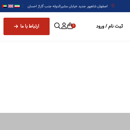
اصفهان شاهپور جدید خیابان مشیرالدوله جنب گاراژ احسان
ثبت نام / ورود
ارتباط با ما
0