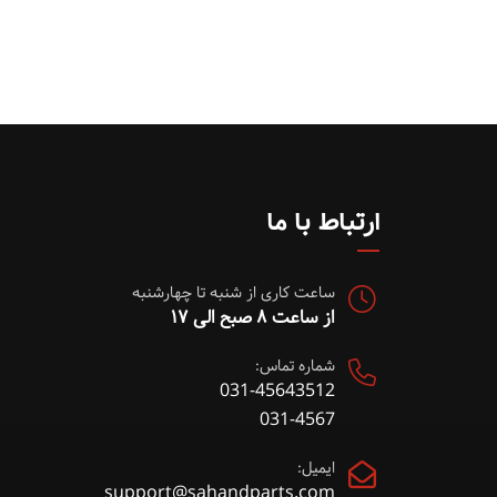
ارتباط با ما
ساعت کاری از شنبه تا چهارشنبه
از ساعت ۸ صبح الی ۱۷
شماره تماس:
031-45643512
031-4567
ایمیل:
support@sahandparts.com